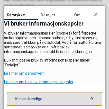
bruke kalkulator.
Samtykke
Detaljer
Om
Sist endret
01.09.2025 07.21
Vi bruker informasjonskapsler
Vi bruker informasjonskapsler (cookies) for å forbedre
Kontakt
brukeropplevelsen, tilpasse innhold, tilby funksjoner og
analysere trafikken på nettstedet. Ved å fortsette å bruke
nettstedet, samtykker du til vår bruk av
informasjonskapsler i henhold til denne erklæringen.
Du kan tilpasse bruk av informasjonskapsler under
Gerhard Omsted
“Detaljer”.
Avd leder
Les mer om personvern
Send e-post
Les mer om bruk av informasjonskapsler
E-
post
92 04 94 42
Mobil
Kun nødvendige