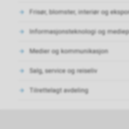
Frisør, blomster, interiør og eksp
Informasjonsteknologi og medie
Medier og kommunikasjon
Salg, service og reiseliv
Tilrettelagt avdeling