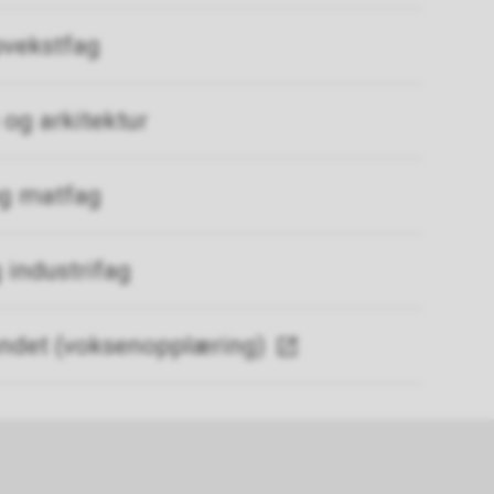
pvekstfag
 og arkitektur
og matfag
 industrifag
andet (voksenopplæring)