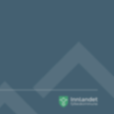
Innlandet
fylkeskommune