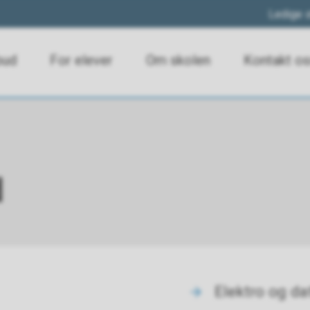
Ledige s
bud
For elever
Om skolen
Kontakt o
d
Elektro og da