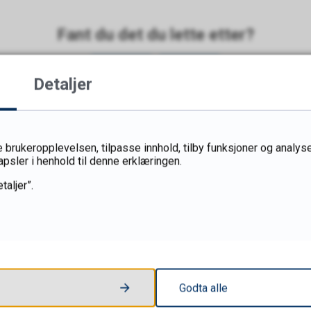
Fant du det du lette etter?
Ja
Nei
Detaljer
 brukeropplevelsen, tilpasse innhold, tilby funksjoner og analyse
apsler i henhold til denne erklæringen.
taljer”.
Godta alle