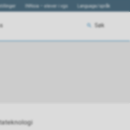
tillinger
INNsia – elever i vgs
Language/språk
ss
Søk
tateknologi