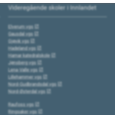
Videregående skoler i Innlandet
Elverum vgs
Gausdal vgs
Gjøvik vgs
Hadeland vgs
Hamar katedralskole
Jønsberg vgs
Lena-Valle vgs
Lillehammer vgs
Nord-Gudbrandsdal vgs
Nord-Østerdal vgs
Raufoss vgs
Ringsaker vgs