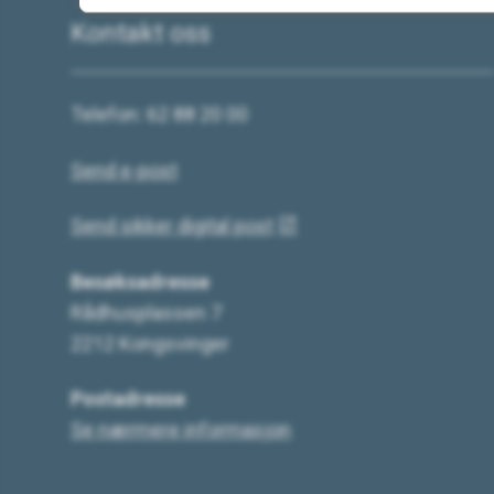
Kontakt oss
Telefon: 62 88 20 00
Send e-post
Send sikker digital post
Besøksadresse
Rådhusplassen 7
2212 Kongsvinger
Postadresse
Se nærmere informasjon