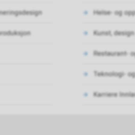
oneringsdesign
Helse- og op
produksjon
Kunst, design
Restaurant- 
Teknologi- og
Karriere Innl