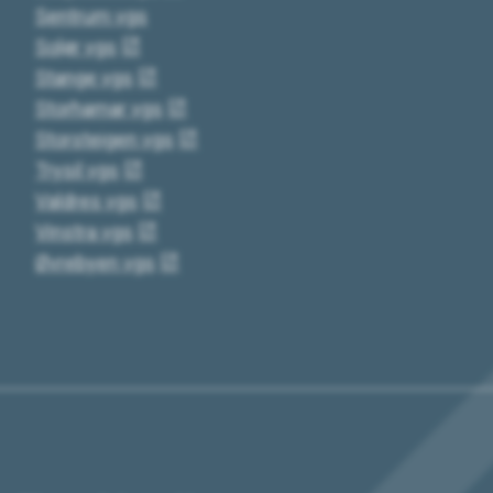
Sentrum vgs
Solør vgs
Stange vgs
Storhamar vgs
Storsteigen vgs
Trysil vgs
Valdres vgs
Vinstra vgs
Øvrebyen vgs