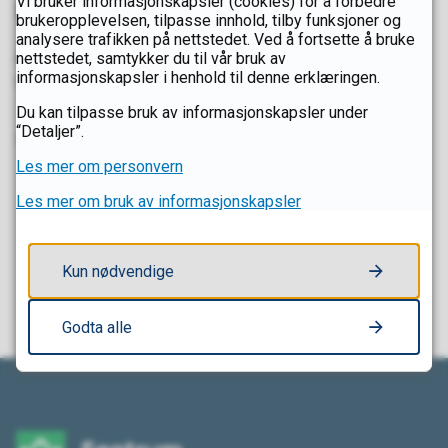
Vi bruker informasjonskapsler (cookies) for å forbedre
Klima- og miljørapport
brukeropplevelsen, tilpasse innhold, tilby funksjoner og
analysere trafikken på nettstedet. Ved å fortsette å bruke
Årlig klima- og miljørapport er tilgjengelig ved
nettstedet, samtykker du til vår bruk av
informasjonskapsler i henhold til denne erklæringen.
forespørsel.
Du kan tilpasse bruk av informasjonskapsler under
“Detaljer”.
Sist endret
08.07.2025 10.18
Les mer om personvern
Les mer om bruk av informasjonskapsler
Fant du det du lette etter?
Kun nødvendige
Ja
Nei
Godta alle